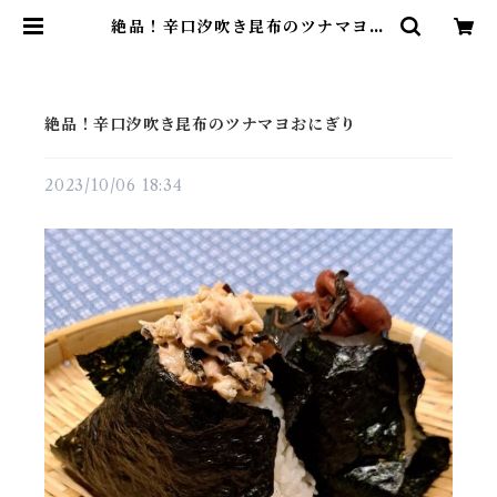
絶品！辛口汐吹き昆布のツナマヨお
にぎり | 昆布の川ひと
絶品！辛口汐吹き昆布のツナマヨおにぎり
2023/10/06 18:34